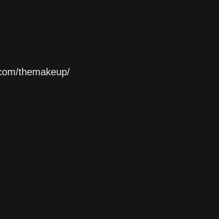
ผม
.com/themakeup/