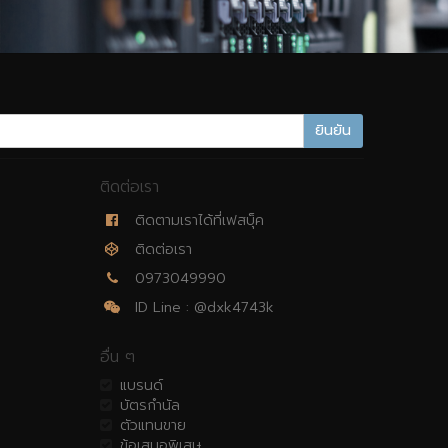
ยินยัน
ติดต่อเรา
ติดตามเราได้ที่เฟสบุ็ค
ติดต่อเรา
0973049990
ID Line : @dxk4743k
อื่น ๆ
แบรนด์
บัตรกำนัล
ตัวแทนขาย
ข้อเสนอพิเสษ