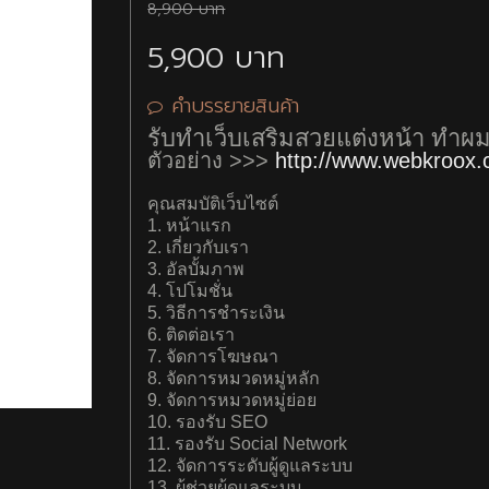
8,900 บาท
5,900 บาท
เขียนรีวิว
คำบรรยายสินค้า
รหัสป้องกันสแปม
รับทำเว็บเสริมสวยแต่งหน้า ทำ
ตัวอย่าง >>>
http://www.webkroox
คุณสมบัติเว็บไซต์
1. หน้าแรก
2. เกี่ยวกับเรา
3. อัลบั้มภาพ
4. โปโมชั่น
5. วิธีการชำระเงิน
6. ติดต่อเรา
7. จัดการโฆษณา
8. จัดการหมวดหมู่หลัก
9. จัดการหมวดหมู่ย่อย
10. รองรับ SEO
11. รองรับ Social Network
12. จัดการระดับผู้ดูแลระบบ
13. ผู้ช่วยผู้ดูแลระบบ