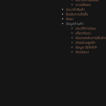
ประวัติการสั่งซื้อ
ดาวน์โหลด
ตระกร้าสินค้า
ยืนยันการสั่งซื้อ
ค้นหา
ข้อมูลร้านค้า
ประวัติการโอน
เกี่ยวกับเรา
ข้อตกลงในการใช้บริก
ตัวอย่างลูกค้า
ข้อมูล SERVER
ติดต่อเรา