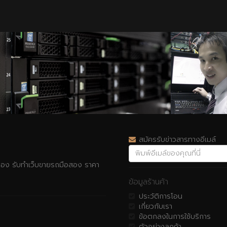
สมัครรับข่าวสารทางอีเมล์
รื่อง รับทำเว็บขายรถมือสอง ราคา
ข้อมูลร้านค้า
ประวัติการโอน
เกี่ยวกับเรา
ข้อตกลงในการใช้บริการ
ตัวอย่างลูกค้า