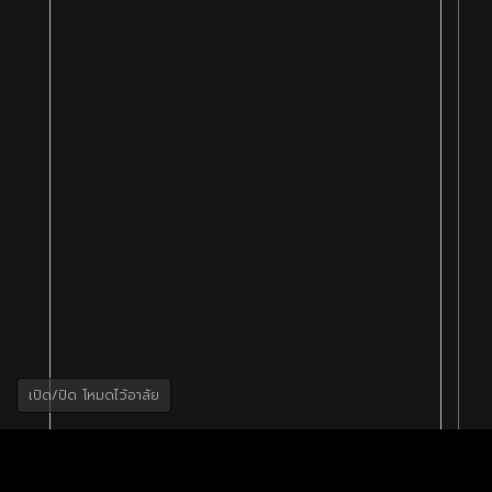
เปิด/ปิด โหมดไว้อาลัย