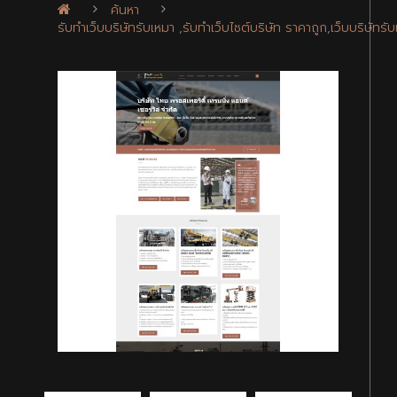
ค้นหา
รับทำเว็บบริษัทรับเหมา ,รับทำเว็บไซต์บริษัท ราคาถูก,เว็บบริษัทรั