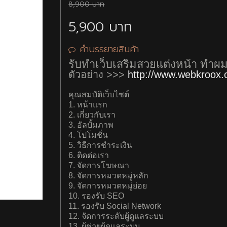
8,900 บาท
5,900 บาท
เขียนรีวิว
คำบรรยายสินค้า
รหัสป้องกันสแปม
รับทำเว็บเสริมสวยแต่งหน้า ทำ
ตัวอย่าง >>>
http://www.webkroox
คุณสมบัติเว็บไซต์
1. หน้าแรก
2. เกี่ยวกับเรา
3. อัลบั้มภาพ
4. โปโมชั่น
5. วิธีการชำระเงิน
6. ติดต่อเรา
7. จัดการโฆษณา
8. จัดการหมวดหมู่หลัก
9. จัดการหมวดหมู่ย่อย
10. รองรับ SEO
11. รองรับ Social Network
12. จัดการระดับผู้ดูแลระบบ
13. ผู้ช่วยผู้ดูแลระบบ