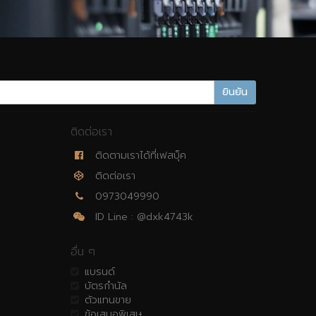
ยินยัน
ติดต่อเรา
ติดตามเราได้ที่เฟสบุ็ค
ติดต่อเรา
0973049990
ID Line : @dxk4743k
อื่น ๆ
แบรนด์
บัตรกำนัล
ตัวแทนขาย
ข้อเสนอพิเสษ