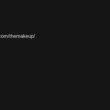
ผม
.com/themakeup/