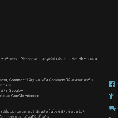
 ซุบซิบดารา Picpost และ เมนูแท็ป เช่น ข่าว Hot Hit ข่าวเด่น
ment, Comment ได้ทุกคน หรือ Comment ได้เฉพาะสมาชิก
omment
r และ Google+
ไป และ GooGle Adsense
เปลี่ยนป้านแบนเนอร์ พื้นหลังเว็บไซต์ สีลิงค์ แบนไอพี
Fanpage และ โค๊ดสถิติ เป็นต้น