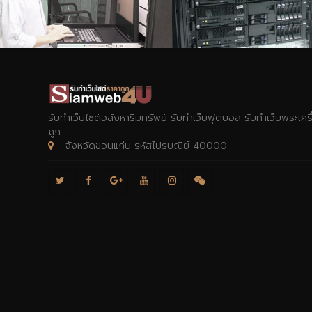
รับทำเว็บไซต์อสังหาริมทรัพย์ รับทำเว็บฟุตบอล รับทำเว็บพระเค
ถูก
จังหวัดขอนแก่น รหัสไปรษณีย์ 40000