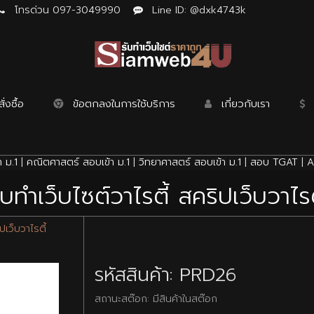
โทรด่วน 097-3049990
Line ID: @dxk4743k
่งซื้อ
ข้อตกลงในการใช้บริการ
เกี่ยวกับเรา
 ม.1
|
คณิตศาสตร์ สอบเข้า ม.1
|
วิทยาศาสตร์ สอบเข้า ม.1
|
สอบ TGAT
|
A
ับทำเว็บไซต์วาไรตี้ สคริปเว็บวาไรต
ปเว็บวาไรตี้
รหัสสินค้า: PRD26
สถานะสต๊อก: มีสินค้าในสต๊อก