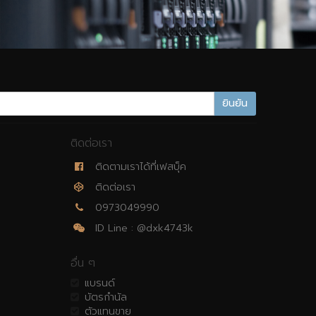
ยินยัน
ติดต่อเรา
ติดตามเราได้ที่เฟสบุ็ค
ติดต่อเรา
0973049990
ID Line : @dxk4743k
อื่น ๆ
แบรนด์
บัตรกำนัล
ตัวแทนขาย