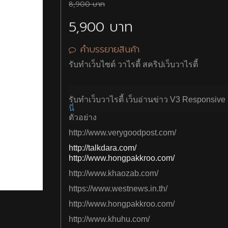
8,900 บาท
5,900 บาท
เขียนรีวิว
คำบรรยายสินค้า
รหัสป้องกันสแปม
รับทำเว็บไซต์ วาไรตี้ สคริปเว็บวาไรตี้
รับทำเว็บวาไรตี้ เว็บอ่านข่าว V3 Responsive
นี่
ตัวอย่าง
http://www.verygoodpost.com/
http://talkdara.com/
http://www.hongpakkroo.com/
http://www.khaozab.com/
https://www.westnews.in.th/
http://www.hongpakkroo.com/
http://www.khuhu.com/