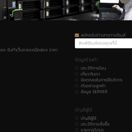
สมัครรับข่าวสารทางอีเมล์
รื่อง รับทำเว็บขายรถมือสอง ราคา
ข้อมูลร้านค้า
ประวัติการโอน
เกี่ยวกับเรา
ข้อตกลงในการใช้บริการ
ตัวอย่างลูกค้า
ข้อมูล SERVER
บัญชีผู้ใช้
บัญชีผู้ใช้
ประวัติการสั่งซื้อ
รายการโปรด