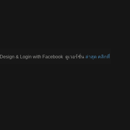
 Design & Login with Facebook ดูเวอร์ชั่น
ล่าสุด คลิกที่