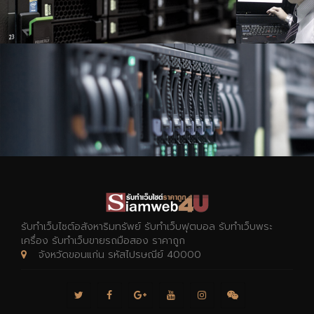
รับทำเว็บไซต์อสังหาริมทรัพย์ รับทำเว็บฟุตบอล รับทำเว็บพระ
เครื่อง รับทำเว็บขายรถมือสอง ราคาถูก
จังหวัดขอนแก่น รหัสไปรษณีย์ 40000