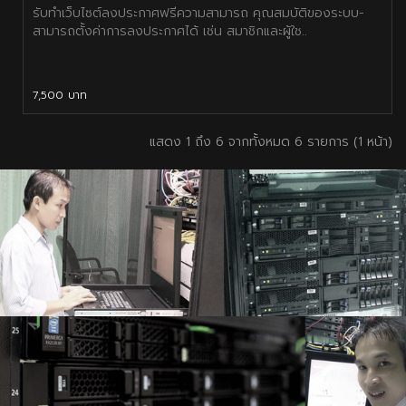
รับทำเว็บไซต์ลงประกาศฟรีความสามารถ คุณสมบัติของระบบ-
สามารถตั้งค่าการลงประกาศได้ เช่น สมาชิกและผู้ใช..
7,500 บาท
แสดง 1 ถึง 6 จากทั้งหมด 6 รายการ (1 หน้า)