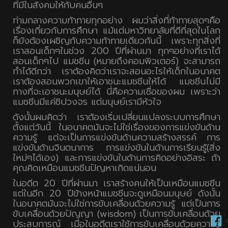
ที่มีในสังคมให้กับคนอื่นๆ
ท่ามกลางความท้าทายทุกอย่าง ผมว่าสิ่งที่ท้าทายสุดๆคือ
เรื่องเกี่ยวกับการศึกษา แม้แต่มหาวิทยาลัยที่ดีที่สุดในโลก
ก็ยังต้องเผชิญกับความท้าทายเดียวกันนี้ เพราะทุกสิ่งที่
เราสอนเด็กๆในช่วง 200 ปีที่ผ่านมา ทุกๆอย่างที่เราได้
สอนเด็กๆไป แมชชีน (หมายถึงคอมพิวเตอร์) จะสามารถ
ทำได้ดีกว่า เราต้องคิดว่าเราจะสอนอะไรให้เด็กในอนาคต
เราต้องสอนพวกเขาให้เอาชนะแมชชีนให้ได้ แมชชีนไม่มี
ทางที่จะเอาชนะมนุษย์ได้ นี่คือความเชื่อของผม เพราะว่า
แมชชีนมีแค่ชิปวงจร แต่มนุษย์เรามีหัวใจ
ดังนั้นผมคิดว่า เราต้องเริ่มเปลี่ยนแปลงระบบการศึกษา
ตั้งแต่วันนี้ ในอนาคตมันจะไม่ใช่เรื่องของการแข่งขันด้าน
ความรู้ แต่จะเป็นการแข่งขันด้านความสร้างสรรค์ การ
แข่งขันด้านจินตนาการ การแข่งขันในด้านการเรียนรู้(สิ่ง
ใหม่ๆได้เอง) และการแข่งขันในด้านการคิดอย่างอิสระ ถ้า
คุณคิดเหมือนแมชชีนปัญหาเกิดแน่นอน
ในอดีต 20 ปีที่ผ่านมา เราสร้างคนให้เป็นเหมือนแมชชีน
แต่ในอีก 20 ปีข้างหน้าแมชชีนจะดูเหมือนมนุษย์ ดังนั้น
ในอนาคตมันจะไม่ใช่การขับเคลื่อนด้วยความรู้ แต่เป็นการ
ขับเคลื่อนด้วยปัญญา (wisdom) เป็นการขับเคลื่อนด้วย
ประสบการณ์ เมื่อในอดีตเราใช้การขับเคลื่อนด้วยความรู้