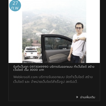
27
ก.พ.
รับทำเว็บถูก 0973049990 บริการรับออกแบบ ทำเว็บไซต์ สร้าง
เว็บไซต์ เริ่ม 3000 บาท
WebkrooX.com บริการรับออกแบบ จัดทำเว็บไซต์ สร้าง
เว็บไซต์ และ จำหน่ายเว็บไซต์สําเร็จรูป สคริปเว็..
อ่านเพิ่มเติม