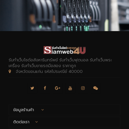
รับทำเว็บไซต์อสังหาริมทรัพย์ รับทำเว็บฟุตบอล รับทำเว็บพระ
เครื่อง รับทำเว็บขายรถมือสอง ราคาถูก
จังหวัดขอนแก่น รหัสไปรษณีย์ 40000
ข้อมูลร้านค้า
ติดต่อเรา