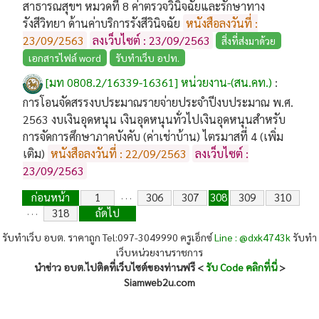
สาธารณสุขฯ หมวดที่ 8 ค่าตรวจวินิจฉัยและรักษาทาง
รังสีวิทยา ด้านค่าบริการรังสีวินิจฉัย
หนังสือลงวันที่ :
23/09/2563
ลงเว็บไซต์ : 23/09/2563
สิ่งที่ส่งมาด้วย
เอกสารไฟล์ word
รับทำเว็บ อปท.
[มท 0808.2/16339-16361] หน่วยงาน-(สน.คท.)
:
การโอนจัดสรรงบประมาณรายจ่ายประจำปีงบประมาณ พ.ศ.
2563 งบเงินอุดหนุน เงินอุดหนุนทั่วไปเงินอุดหนุนสำหรับ
การจัดการศึกษาภาคบังคับ (ค่าเช่าบ้าน) ไตรมาสที่ 4 (เพิ่ม
เติม)
หนังสือลงวันที่ : 22/09/2563
ลงเว็บไซต์ :
23/09/2563
ก่อนหน้า
1
306
307
308
309
310
. . .
318
ถัดไป
. . .
รับทำเว็บ อบต. ราคาถูก Tel:097-3049990 ครูเอ็กซ์
Line : @dxk4743k
รับทำ
เว็บหน่วยงานราชการ
นำข่าว อบต.ไปติดที่เว็บไซต์ของท่านฟรี <
รับ Code คลิกที่นี่
>
Siamweb2u.com