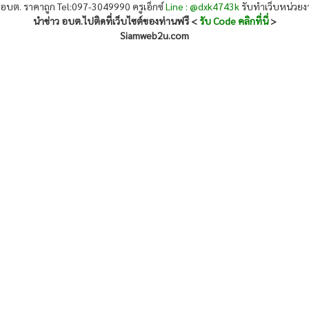
 อบต. ราคาถูก Tel:097-3049990 ครูเอ็กซ์
Line : @dxk4743k
รับทำเว็บหน่วย
นำข่าว อบต.ไปติดที่เว็บไซต์ของท่านฟรี <
รับ Code คลิกที่นี่
>
Siamweb2u.com