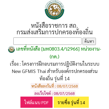
หนังสือราชการ สถ.
กรมส่งเสริมการปกครองท้องถิ่น
เลขที่หนังสือ [มท0803.4/ว2966] หน่วยงาน-
(กค.)
เรื่อง :
โครงการฝึกอบรมการปฏิบัติงานในระบบ
New GFMIS Thai สำหรับองค์กรปกครองส่วน
ท้องถิ่น รุ่นที่ 14
หนังสือลงวันที่ : 08/07/2568
ลงเว็บไซต์ : 08/07/2568
ไฟล์แนบ PDF
รายชื่อ รุ่นที่ 14