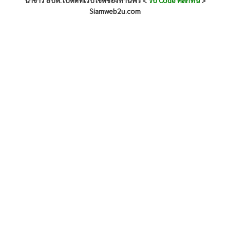
นำข่าว อบต.ไปติดที่เว็บไซต์ของท่านฟรี <
รับ Code คลิกที่นี่
>
Siamweb2u.com