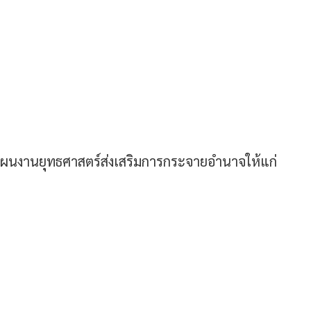
นงานยุทธศาสตร์ส่งเสริมการกระจายอำนาจให้แก่