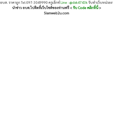
 อบต. ราคาถูก Tel:097-3049990 ครูเอ็กซ์
Line : @dxk4743k
รับทำเว็บหน่วย
นำข่าว อบต.ไปติดที่เว็บไซต์ของท่านฟรี <
รับ Code คลิกที่นี่
>
Siamweb2u.com