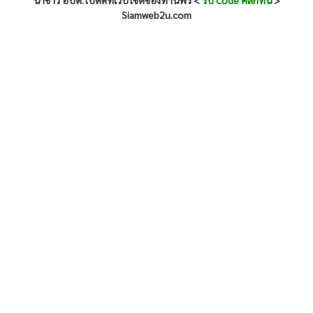
นำข่าว อบต.ไปติดที่เว็บไซต์ของท่านฟรี <
รับ Code คลิกที่นี่
>
Siamweb2u.com