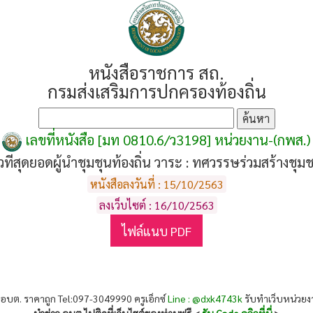
หนังสือราชการ สถ.
กรมส่งเสริมการปกครองท้องถิ่น
เลขที่หนังสือ [มท 0810.6/ว3198] หน่วยงาน-(กพส.)
ทีสุดยอดผู้นำชุมชุนท้องถิ่น วาระ : ทศวรรษร่วมสร้างชุมชน
หนังสือลงวันที่ : 15/10/2563
ลงเว็บไซต์ : 16/10/2563
ไฟล์แนบ PDF
 อบต. ราคาถูก Tel:097-3049990 ครูเอ็กซ์
Line : @dxk4743k
รับทำเว็บหน่วย