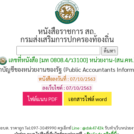
หนังสือราชการ สถ.
กรมส่งเสริมการปกครองท้องถิ่น
เลขที่หนังสือ [มท 0808.4/ว3100] หน่วยงาน-(สน.คท.
ทำบัญชีของหน่วยงานของรัฐ (Public Accountants Inform
หนังสือลงวันที่ : 07/10/2563
ลงเว็บไซต์ : 07/10/2563
ไฟล์แนบ PDF
เอกสารไฟล์ word
 อบต. ราคาถูก Tel:097-3049990 ครูเอ็กซ์
Line : @dxk4743k
รับทำเว็บหน่วย