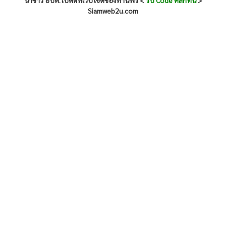
นำข่าว อบต.ไปติดที่เว็บไซต์ของท่านฟรี <
รับ Code คลิกที่นี่
>
Siamweb2u.com