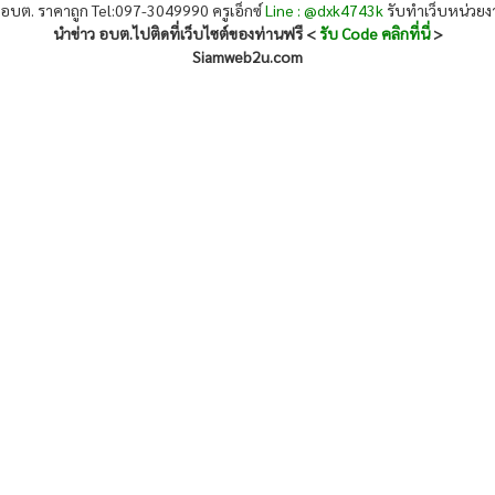
 อบต. ราคาถูก Tel:097-3049990 ครูเอ็กซ์
Line : @dxk4743k
รับทำเว็บหน่วย
นำข่าว อบต.ไปติดที่เว็บไซต์ของท่านฟรี <
รับ Code คลิกที่นี่
>
Siamweb2u.com