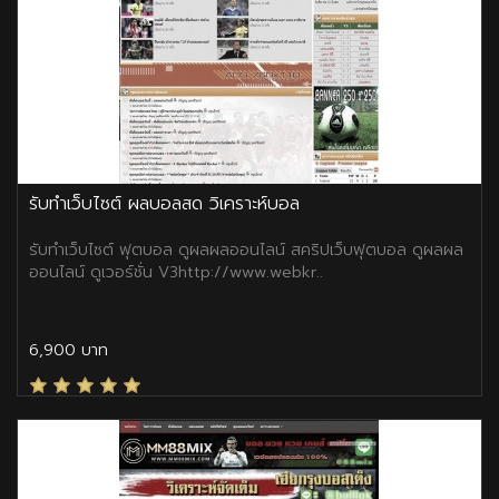
รับทำเว็บไซต์ ผลบอลสด วิเคราะห์บอล
รับทำเว็บไซต์ ฟุตบอล ดูผลผลออนไลน์ สคริปเว็บฟุตบอล ดูผลผล
ออนไลน์ ดูเวอร์ชั่น V3http://www.webkr..
6,900 บาท