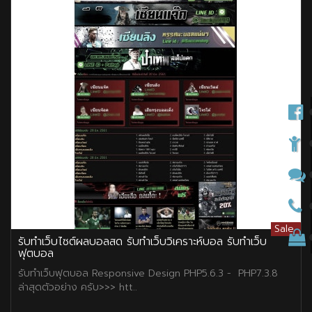
รับทำเว็บไซต์ผลบอลสด รับทำเว็บวิเคราะห์บอล รับทำเว็บ
ฟุตบอล
รับทำเว็บฟุตบอล Responsive Design PHP5.6.3 - PHP7.3.8
ล่าสุดตัวอย่าง ครับ>>> htt..