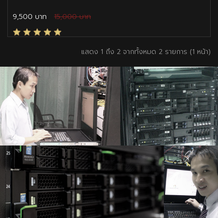
9,500 บาท
15,000 บาท
แสดง 1 ถึง 2 จากทั้งหมด 2 รายการ (1 หน้า)